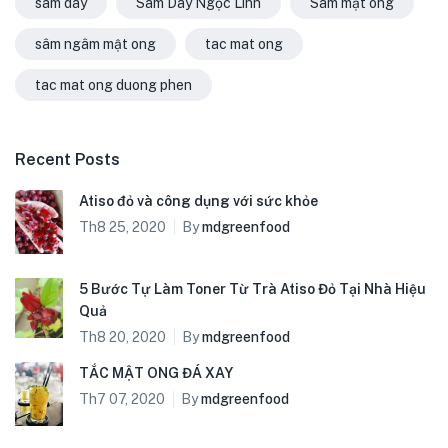
sâm dây
Sâm Dây Ngọc Linh
Sâm mật ong
sâm ngâm mật ong
tac mat ong
tac mat ong duong phen
Recent Posts
Atiso đỏ và công dụng với sức khỏe
Th8 25, 2020
By
mdgreenfood
5 Bước Tự Làm Toner Từ Trà Atiso Đỏ Tại Nhà Hiệu
Quả
Th8 20, 2020
By
mdgreenfood
TẮC MẬT ONG ĐÁ XAY
Th7 07, 2020
By
mdgreenfood