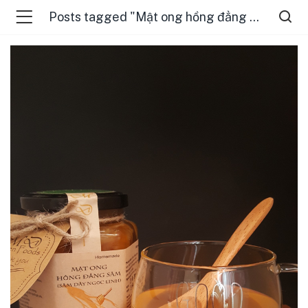
Posts tagged "Mật ong hồng đẳng sâm"
menu (ĐIỂM BÁN )
menu (TIN TỨC )