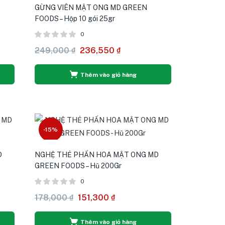
GỪNG VIÊN MẬT ONG MD GREEN
FOODS – Hộp 10 gói 25gr
0
249,000
₫
236,550
₫
Thêm vào giỏ hàng
-15%
D
NGHỆ THẺ PHẤN HOA MẬT ONG MD
GREEN FOODS – Hũ 200Gr
0
178,000
₫
151,300
₫
Thêm vào giỏ hàng