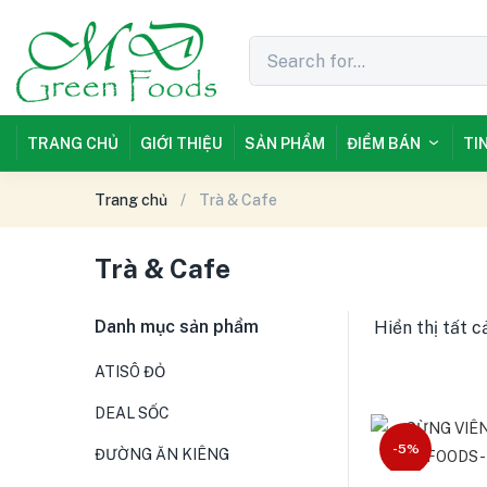
TRANG CHỦ
GIỚI THIỆU
SẢN PHẨM
ĐIỂM BÁN
TI
Trang chủ
Trà & Cafe
Trà & Cafe
Danh mục sản phẩm
Hiển thị tất c
ATISÔ ĐỎ
DEAL SỐC
-5%
ĐƯỜNG ĂN KIÊNG