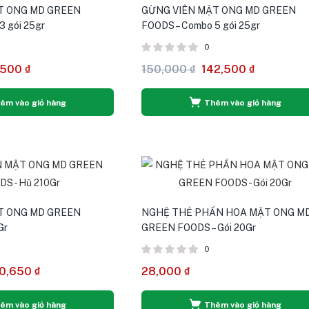
T ONG MD GREEN
GỪNG VIÊN MẬT ONG MD GREEN
3 gói 25gr
FOODS – Combo 5 gói 25gr
0
,500
₫
150,000
₫
142,500
₫
êm vào giỏ hàng
Thêm vào giỏ hàng
T ONG MD GREEN
NGHỆ THẺ PHẤN HOA MẬT ONG M
Gr
GREEN FOODS – Gói 20Gr
0
0,650
₫
28,000
₫
êm vào giỏ hàng
Thêm vào giỏ hàng