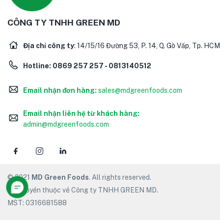
CÔNG TY TNHH GREEN MD
Địa chỉ công ty
: 14/15/16 Đường 53, P. 14, Q. Gò Vấp, Tp. HCM
Hotline:
0869 257 257 - 0813140512
Email nhận đơn hàng:
sales@mdgreenfoods.com
Email nhận liên hệ từ khách hàng:
admin@mdgreenfoods.com
© 2021
MD Green Foods
. All rights reserved.
Bản quyền thuộc về Công ty TNHH GREEN MD.
MST: 0316681588