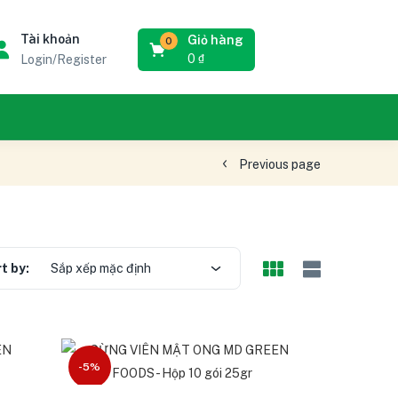
Tài khoản
Giỏ hàng
0
0
₫
Login/Register
Previous page
t by:
Sắp xếp mặc định
-5%