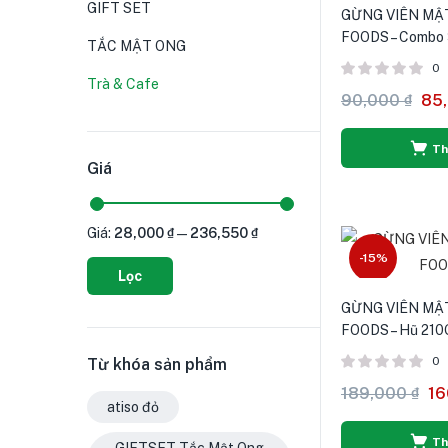
GIFT SET
GỪNG VIÊN MẬ
FOODS – Combo 
TẮC MẬT ONG
0
Trà & Cafe
90,000
₫
85
Th
Giá
Giá:
28,000 ₫
—
236,550 ₫
-15%
Lọc
GỪNG VIÊN MẬ
FOODS – Hũ 210
0
Từ khóa sản phẩm
189,000
₫
16
atiso đỏ
Th
GIFTSET Tắc Mật Ong