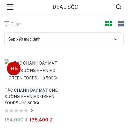
DEAL SỐC
Filter
Sắp xếp mặc định
-16%
menu (ĐIỂM BÁN )
menu (TIN TỨC )
TẮC CHANH DÂY MẬT ONG
ĐƯỜNG PHÈN MD GREEN
FOODS – Hũ 500Gr
0
164,000
₫
138,400
₫