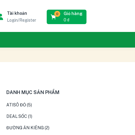
Tài khoản
Giỏ hàng
0
0
₫
Login/Register
DANH MỤC SẢN PHẨM
ATISÔ ĐỎ
(5)
DEAL SỐC
(1)
ĐƯỜNG ĂN KIÊNG
(2)