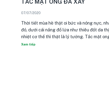
TẮC MẬT ONG ĐÁ XAY
07/07/2020
Thời tiết mùa hè thật oi bức và nóng nực, n
đó, dưới cái nắng đổ lửa như thiêu đốt da th
nhiệt cơ thể thì thật là lý tưởng. Tắc mật on
Xem tiếp