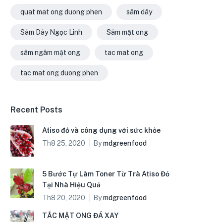
quat mat ong duong phen
sâm dây
Sâm Dây Ngọc Linh
Sâm mật ong
sâm ngâm mật ong
tac mat ong
tac mat ong duong phen
Recent Posts
Atiso đỏ và công dụng với sức khỏe
Th8 25, 2020
By
mdgreenfood
5 Bước Tự Làm Toner Từ Trà Atiso Đỏ
Tại Nhà Hiệu Quả
Th8 20, 2020
By
mdgreenfood
TẮC MẬT ONG ĐÁ XAY