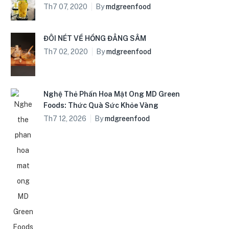
Th7 07, 2020
By
mdgreenfood
ĐÔI NÉT VỀ HỒNG ĐẲNG SÂM
Th7 02, 2020
By
mdgreenfood
Nghệ Thẻ Phấn Hoa Mật Ong MD Green
Foods: Thức Quà Sức Khỏe Vàng
Th7 12, 2026
By
mdgreenfood