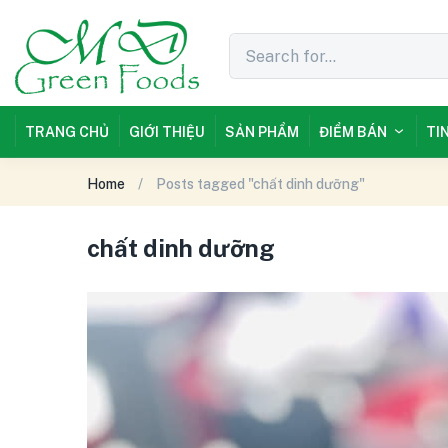
TRANG CHỦ
GIỚI THIỆU
SẢN PHẨM
ĐIỂM BÁN
TI
Home
Posts tagged "chất dinh dưỡng"
chất dinh dưỡng