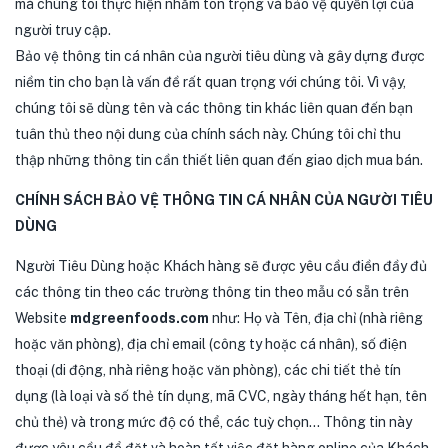
mà chúng tôi thực hiện nhằm tôn trọng và bảo vệ quyền lợi của
người truy cập.
Bảo vệ thông tin cá nhân của người tiêu dùng và gây dựng được
niềm tin cho bạn là vấn đề rất quan trọng với chúng tôi. Vì vậy,
chúng tôi sẽ dùng tên và các thông tin khác liên quan đến bạn
tuân thủ theo nội dung của chính sách này. Chúng tôi chỉ thu
thập những thông tin cần thiết liên quan đến giao dịch mua bán.
CHÍNH SÁCH BẢO VỆ THÔNG TIN CÁ NHÂN CỦA NGƯỜI TIÊU
DÙNG
Người Tiêu Dùng hoặc Khách hàng sẽ được yêu cầu điền đầy đủ
các thông tin theo các trường thông tin theo mẫu có sẵn trên
Website
mdgreenfoods.com
như: Họ và Tên, địa chỉ (nhà riêng
hoặc văn phòng), địa chỉ email (công ty hoặc cá nhân), số điện
thoại (di động, nhà riêng hoặc văn phòng), các chi tiết thẻ tín
dụng (là loại và số thẻ tín dụng, mã CVC, ngày tháng hết hạn, tên
chủ thẻ) và trong mức độ có thể, các tuỳ chọn… Thông tin này
được yêu cầu để đặt và hoàn tất việc đặt hàng online của Khách