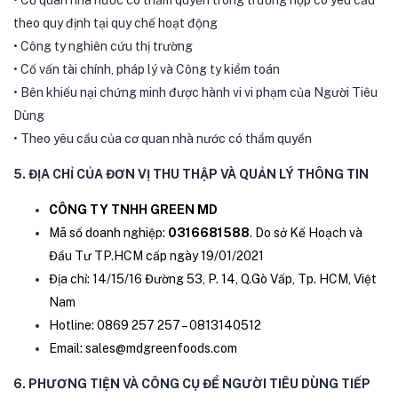
theo quy định tại quy chế hoạt động
• Công ty nghiên cứu thị trường
• Cố vấn tài chính, pháp lý và Công ty kiểm toán
• Bên khiếu nại chứng minh được hành vi vi phạm của Người Tiêu
Dùng
• Theo yêu cầu của cơ quan nhà nước có thẩm quyền
5. ĐỊA CHỈ CỦA ĐƠN VỊ THU THẬP VÀ QUẢN LÝ THÔNG TIN
CÔNG TY TNHH GREEN MD
Mã số doanh nghiệp:
0316681588
. Do sở Kế Hoạch và
Đầu Tư TP.HCM cấp ngày 19/01/2021
Địa chỉ: 14/15/16 Đường 53, P. 14, Q.Gò Vấp, Tp. HCM, Việt
Nam
Hotline: 0869 257 257 – 0813140512
Email: sales@mdgreenfoods.com
6. PHƯƠNG TIỆN VÀ CÔNG CỤ ĐỂ NGƯỜI TIÊU DÙNG TIẾP