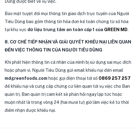
Dùng được biết về vụ việc.
Bảo mật tuyệt đối mọi thông tin giao dịch trực tuyến của Người
Tiêu Dùng bao gồm thông tin hóa đơn kế toán chứng từ số hóa
tại khu vực
dữ liệu trung tâm an toàn cấp 1 của
GREEN MD
.
8. CƠ CHẾ TIẾP NHẬN VÀ GIẢI QUYẾT KHIẾU NẠI LIÊN QUAN
ĐẾN VIỆC THÔNG TIN CỦA NGƯỜI TIÊU DÙNG
Khi phát hiện thông tin cá nhân của mình bị sử dụng sai mục đích
hoặc phạm vi, Người Tiêu Dùng gửi email khiếu nại đến email
mdgreenfoods.com
hoặc gọi điện thoại tới số
0869 257 257
để khiếu nại và cung cấp chứng cứ liên quan tới vụ việc cho Ban
quản trị. Ban quản trị cam kết sẽ phản hồi ngay lập tức hoặc
muộn nhất là trong vòng 24 (hai mươi tư) giờ làm việc kể từ thời
điểm nhận được khiếu nại.