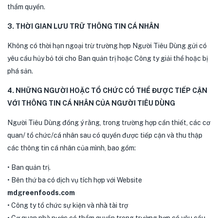
thẩm quyền.
3. THỜI GIAN LƯU TRỮ THÔNG TIN CÁ NHÂN
Không có thời hạn ngoại trừ trường hợp Người Tiêu Dùng gửi có
yêu cầu hủy bỏ tới cho Ban quản trị hoặc Công ty giải thể hoặc bị
phá sản.
4. NHỮNG NGƯỜI HOẶC TỔ CHỨC CÓ THỂ ĐƯỢC TIẾP CẬN
VỚI THÔNG TIN CÁ NHÂN CỦA NGƯỜI TIÊU DÙNG
Người Tiêu Dùng đồng ý rằng, trong trường hợp cần thiết, các cơ
quan/ tổ chức/cá nhân sau có quyền được tiếp cận và thu thập
các thông tin cá nhân của mình, bao gồm:
• Ban quản trị.
• Bên thứ ba có dịch vụ tích hợp với Website
mdgreenfoods.com
• Công ty tổ chức sự kiện và nhà tài trợ
• Cơ quan nhà nước có thẩm quyền trong trường hợp có yêu cầu