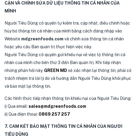
CẬN VÀ CHỈNH SỬA DỮ LIỆU THÔNG TIN CÁ NHÂN CỦA
MÌNH
Người Tiêu Dùng có quyền tự kiểm tra, cập nhật, điều chỉnh hoặc
hủy bỏ thông tin cá nhân của mình bằng cách đăng nhập vào
Website
mdgreenfoods.com
và chỉnh sửa thông tin cá nhân
hoặc yêu cầu Ban quản trị thực hiện việc này.
Người Tiêu Dùng có quyền gửi khiếu nại về việc lộ thông tin cá
nhân của mình cho bên thứ 3 đến Ban quản trị. Khi tiếp nhận
những phản hồi này,
GREEN MD
sẽ xác nhận lại thông tin, phải có
trách nhiệm trả lời lý do và hướng dẫn Người Tiêu Dùng khôi phục
và bảo mật lại thông tin.
Các hình thức tiếp nhận thông tin khiếu nại của Người Tiêu Dùng:
i) Qua email:
sales@mdgreenfoods.com
ii) Qua điện thoại:
0869 257 257
7. CAM KẾT BẢO MẬT THÔNG TIN CÁ NHÂN CỦA NGƯỜI
TIÊU DÙNG