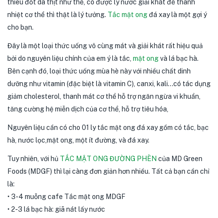
thiêu đốt da thịt như thế, có được ly nước giải khát để thanh
nhiệt cơ thể thì thật là lý tưởng.
Tắc mật ong
đá xay là một gợi ý
cho bạn.
Đây là một loại thức uống vô cùng mát và giải khát rất hiệu quả
bởi do nguyên liệu chính của em ý là tắc,
mật ong
và lá bạc hà.
Bên cạnh đó, loại thức uống mùa hè này với nhiều chất dinh
dưỡng như vitamin (đặc biệt là vitamin C), canxi, kali…có tác dụng
giảm cholesterol, thanh mát cơ thể hỗ trợ ngăn ngừa vi khuẩn,
tăng cường hệ miễn dịch của cơ thể, hỗ trợ tiêu hóa,
Nguyên liệu cần có cho 01 ly tắc mật ong đá xay gồm có tắc, bạc
hà, nước lọc,mật ong, một ít đường, và đá xay.
Tuy nhiên, với hủ
TẮC MẬT ONG ĐƯỜNG PHÈN
của MD Green
Foods (MDGF) thì lại càng đơn giản hơn nhiều. Tất cả bạn cần chỉ
là:
• 3-4 muỗng cafe Tắc mật ong MDGF
• 2-3 lá bạc hà: giã nát lấy nước