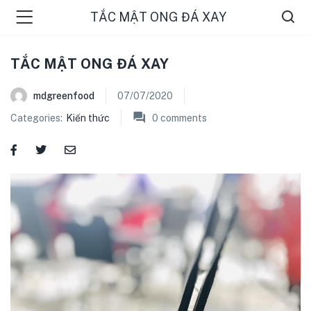
TẮC MẬT ONG ĐÁ XAY
TẮC MẬT ONG ĐÁ XAY
mdgreenfood
07/07/2020
Categories:
Kiến thức
0
comments
menu (ĐIỂM BÁN )
menu (TIN TỨC )