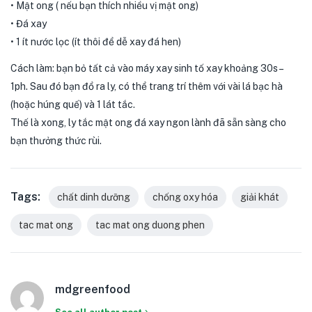
• Mật ong ( nếu bạn thích nhiều vị mật ong)
• Đá xay
• 1 ít nước lọc (ít thôi để dễ xay đá hen)
Cách làm: bạn bỏ tất cả vào máy xay sinh tố xay khoảng 30s –
1ph. Sau đó bạn đổ ra ly, có thể trang trí thêm với vài lá bạc hà
(hoặc húng quế) và 1 lát tắc.
Thế là xong, ly tắc mật ong đá xay ngon lành đã sẵn sàng cho
bạn thưởng thức rùi.
Tags:
chất dinh dưỡng
chống oxy hóa
giải khát
tac mat ong
tac mat ong duong phen
mdgreenfood