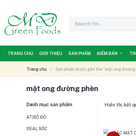
TRANG CHỦ
GIỚI THIỆU
SẢN PHẨM
ĐIỂM BÁN
TI
Trang chủ
Sản phẩm được gắn thẻ “mật ong đường
mật ong đường phèn
Danh mục sản phẩm
Hiển thị kết 
ATISÔ ĐỎ
DEAL SỐC