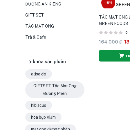
-18%
ĐƯỜNG ĂN KIÊNG
GIFT SET
TẮC MẬT ONG
GREEN FOODS 
TẮC MẬT ONG
0
Trà & Cafe
164,000
₫
13
Th
Từ khóa sản phẩm
atiso đỏ
GIFTSET Tắc Mật Ong
Đường Phèn
hibiscus
hoa bụp giấm
mật ong đường phèn