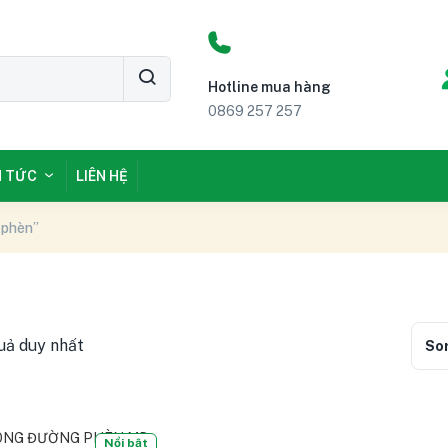
Hotline mua hàng
0869 257 257
N TỨC
LIÊN HỆ
 phèn”
quả duy nhất
Sor
Nổi bật