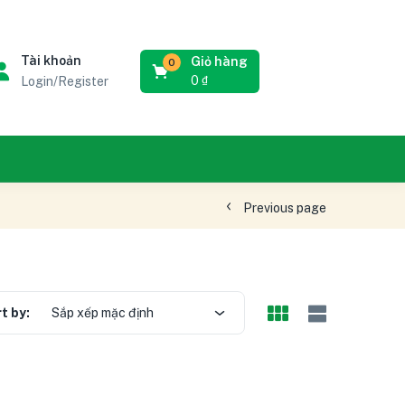
Tài khoản
Giỏ hàng
0
0
₫
Login/Register
Previous page
t by:
Sắp xếp mặc định