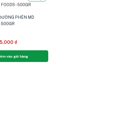
 ĐƯỜNG PHÈN MD
– 500GR
5,000
₫
êm vào giỏ hàng