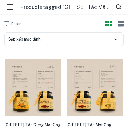
Products tagged "GIFTSET Tắc Mật Ong Đường Phèn"
Filter
Sắp xếp mặc định
menu (ĐIỂM BÁN )
menu (TIN TỨC )
[GIFTSET] Tắc Gừng Mật Ong
[GIFTSET] Tắc Mật Ong