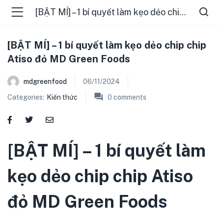
[BẬT MÍ] – 1 bí quyết làm kẹo dẻo chip chip Atiso đỏ MD Green Foods
[BẬT MÍ] – 1 bí quyết làm kẹo dẻo chip chip
Atiso đỏ MD Green Foods
mdgreenfood
06/11/2024
Categories:
Kiến thức
0
comments
menu (ĐIỂM BÁN )
[BẬT MÍ] – 1 bí quyết làm
menu (TIN TỨC )
kẹo dẻo chip chip Atiso
đỏ MD Green Foods