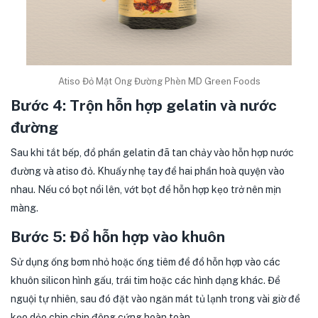
Atiso Đỏ Mật Ong Đường Phèn MD Green Foods
Bước 4: Trộn hỗn hợp gelatin và nước
đường
Sau khi tắt bếp, đổ phần gelatin đã tan chảy vào hỗn hợp nước
đường và atiso đỏ. Khuấy nhẹ tay để hai phần hoà quyện vào
nhau. Nếu có bọt nổi lên, vớt bọt để hỗn hợp kẹo trở nên mịn
màng.
Bước 5: Đổ hỗn hợp vào khuôn
Sử dụng ống bơm nhỏ hoặc ống tiêm để đổ hỗn hợp vào các
khuôn silicon hình gấu, trái tim hoặc các hình dạng khác. Để
nguội tự nhiên, sau đó đặt vào ngăn mát tủ lạnh trong vài giờ để
kẹo dẻo chip chip đông cứng hoàn toàn.