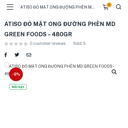
0
ATISO ĐỎ MẬT ONG ĐƯỜNG PHÈN MD GREEN FOODS – 480GR
ATISO ĐỎ MẬT ONG ĐƯỜNG PHÈN MD
GREEN FOODS – 480GR
0
customer reviews
Sold:
5
menu (ĐIỂM BÁN )
-9%
menu (TIN TỨC )
Nổi bật