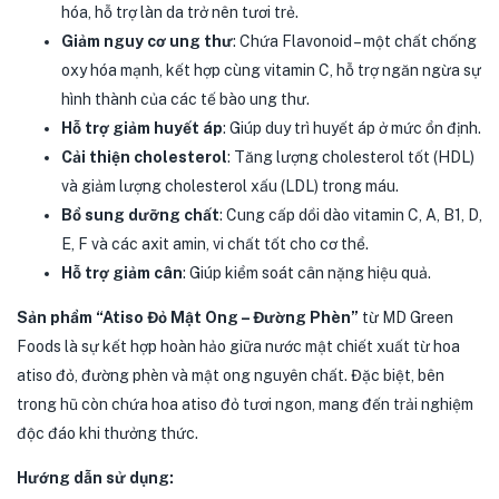
hóa, hỗ trợ làn da trở nên tươi trẻ.
Giảm nguy cơ ung thư
: Chứa Flavonoid – một chất chống
oxy hóa mạnh, kết hợp cùng vitamin C, hỗ trợ ngăn ngừa sự
hình thành của các tế bào ung thư.
Hỗ trợ giảm huyết áp
: Giúp duy trì huyết áp ở mức ổn định.
Cải thiện cholesterol
: Tăng lượng cholesterol tốt (HDL)
và giảm lượng cholesterol xấu (LDL) trong máu.
Bổ sung dưỡng chất
: Cung cấp dồi dào vitamin C, A, B1, D,
E, F và các axit amin, vi chất tốt cho cơ thể.
Hỗ trợ giảm cân
: Giúp kiểm soát cân nặng hiệu quả.
Sản phẩm “Atiso Đỏ Mật Ong – Đường Phèn”
từ MD Green
Foods là sự kết hợp hoàn hảo giữa nước mật chiết xuất từ hoa
atiso đỏ, đường phèn và mật ong nguyên chất. Đặc biệt, bên
trong hũ còn chứa hoa atiso đỏ tươi ngon, mang đến trải nghiệm
độc đáo khi thưởng thức.
Hướng dẫn sử dụng: