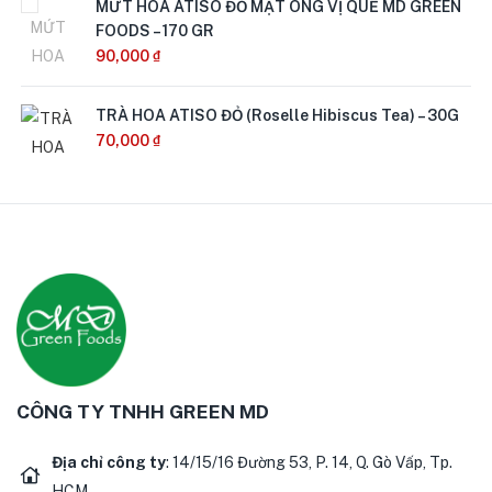
MỨT HOA ATISO ĐỎ MẬT ONG VỊ QUẾ MD GREEN
Out of
FOODS – 170 GR
Stock
90,000
₫
TRÀ HOA ATISO ĐỎ (Roselle Hibiscus Tea) – 30G
70,000
₫
Out of
Stock
CÔNG TY TNHH GREEN MD
Địa chỉ công ty
: 14/15/16 Đường 53, P. 14, Q. Gò Vấp, Tp.
HCM.