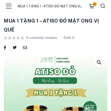
0
MUA 1 TẶNG 1 – ATISO ĐỎ MẬT ONG VỊ QUẾ
MUA 1 TẶNG 1 – ATISO ĐỎ MẬT ONG VỊ
QUẾ
0
customer reviews
Sold:
0
menu (ĐIỂM BÁN )
menu (TIN TỨC )