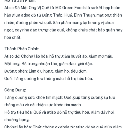
Mô Tả Sản Phẩm:
Atiso Đỏ Mật Ong Vị Quế từ MD Green Foods là sự kết hợp hoàn
hảo giữa atiso đỏ từ Đồng Tháp, Huế, Bình Thuận, mật ong thiên
nhiên, đường phèn và quế. Sản phẩm mang lại hương vị chua
ngọt, cay nhẹ đặc trưng của quế, không chứa chất bảo quản hay
hóa chất.
Thành Phần Chính:
Atiso đỏ: Chống lão hóa, hỗ trợ giảm huyết áp, giảm mỡ máu.
Mật ong: Bổ trung nhuận táo, giảm đau, giải độc.
Đường phèn: Làm dịu họng, giảm ho, tiêu đờm.
Quế: Tăng cường lưu thông máu, hỗ trợ tiêu hóa.
Công Dụng:
Tăng cường sức khỏe tim mạch: Quế giúp tăng cường sự lưu
thông máu và cải thiện sức khỏe tim mạch.
Hỗ trợ tiêu hóa: Quế và atiso đỏ hỗ trợ tiêu hóa, giảm đầy hơi,
chướng bụng.
Chống lão hóa: Chất chống oxy hóa từ atiso đỏ và quế giúp giảm