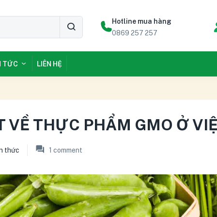
Hotline mua hàng
0869 257 257
N TỨC
LIÊN HỆ
T VỀ THỰC PHẨM GMO Ở VI
n thức
1
comment