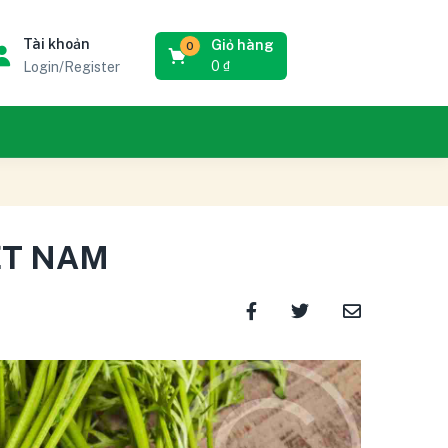
Tài khoản
Giỏ hàng
0
0
₫
Login/Register
ỆT NAM