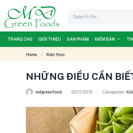
TRANG CHỦ
GIỚI THIỆU
SẢN PHẨM
ĐIỂM BÁN
TI
Home
Kiến thức
NHỮNG ĐIỀU CẦN BIẾ
mdgreenfood
02/11/2015
Categories:
Kiế