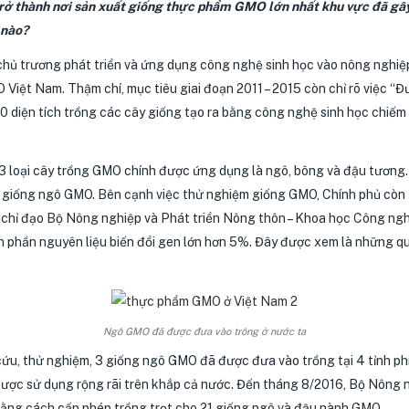
rở thành nơi sản xuất giống thực phẩm GMO lớn nhất khu vực đã gây
 nào?
hủ trương phát triển và ứng dụng công nghệ sinh học vào nông nghiệ
Việt Nam. Thậm chí, mục tiêu giai đoạn 2011 – 2015 còn chỉ rõ việc “Đ
20 diện tích trồng các cây giống tạo ra bằng công nghệ sinh học chi
 3 loại cây trồng GMO chính được ứng dụng là ngô, bông và đậu tương
7 giống ngô GMO. Bên cạnh việc thử nghiệm giống GMO, Chính phủ còn 
i chỉ đạo Bộ Nông nghiệp và Phát triển Nông thôn – Khoa học Công ng
nh phần nguyên liệu biến đổi gen lớn hơn 5%. Đây được xem là những 
Ngô GMO đã được đưa vào trông ở nước ta
cứu, thử nghiệm, 3 giống ngô GMO đã được đưa vào trồng tại 4 tỉnh ph
ược sử dụng rộng rãi trên khắp cả nước. Đến tháng 8/2016, Bộ Nông n
ằng cách cấp phép trồng trọt cho 21 giống ngô và đậu nành GMO.