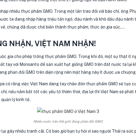
nhập nhiều thực phẩm GMO. Trong một lần trao đổi với báo chí, ông P
nước ta đang nhập hàng triệu tấn ngô, đậu nành và khô dầu đậu nành 
 về, chúng đã được chế biến thành thực phẩm, thức ăn gia súc….
NG NHẬN, VIỆT NAM NHẬN!
 quốc gia cho phép trồng thực phẩm GMO. Trong khi đó, một sự thật ít
 bắt tay với Monsanto để sản xuất hạt giống GMO trên đất nước ta lạ
đang phản đối GMO trên diện rộng nên mặt hàng này ít được ưa chuộng
gia có rằng việc Việt Nam dang tay chào đón thực phẩm GMO sẽ tạo cơ
í, nếu nắm bắt tốt các yếu tố thiên thời, địa lợi thì Việt Nam sẽ phát 
quản lý kinh tế.
Nhiều nước trên thế giới đang phản đối GMO
lại gây nhiều tranh cãi. Có bao giờ bạn tự hỏi vì sao người Thái ra s