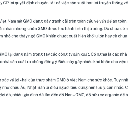
ty CP lại quyết định chuyển tất cả việc sản xuất hạt lai truyền thống v
ệt Nam mà GMO đang gây tranh cãi trên toàn cầu về vấn đề an toàn. N
nhãn nhưng chứa GMO được lưu hành trên thị trường. Dù chưa có một 
m nhỏ cho thấy ngô GMO khiến chuột xuất hiện khối u lớn hay cà chua
MO lại đang nằm trong tay các công ty sản xuất. Có nghĩa là các nhà
nhà sản xuất ra chúng đồng ý. Điều này gây nhiều khó khăn cho việc 
nh xác về lợi – hại của thực phẩm GMO ở Việt Nam cho sức khỏe. Tuy nhi
g như châu Âu, Nhật Bản là điều người tiêu dùng nên lưu ý, cân nhắc. 
 đợi đó, nhiều gia đình đã tìm đến đồ Non – GMO, đồ hữu cơ organic để 