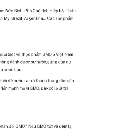
hạm Đức Bình, Phó Chủ tịch Hiệp hội Thức
từ Mỹ, Brazil, Argentina… Các sản phẩm
 người biết về thực phẩm GMO ở Việt Nam
i không dành được sự hưởng ứng của cư
 ở nước bạn.
 hội để nước ta trở thành trung tâm sản
triển mạnh mẽ vì GMO. Đây có lẽ là tín
ức phản đối GMO? Nếu GMO tốt và đem lại