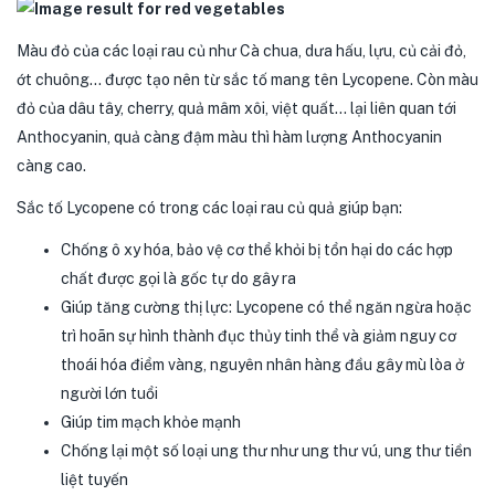
Màu đỏ của các loại rau củ như Cà chua, dưa hấu, lựu, củ cải đỏ,
ớt chuông… được tạo nên từ sắc tố mang tên Lycopene. Còn màu
đỏ của dâu tây, cherry, quả mâm xôi, việt quất… lại liên quan tới
Anthocyanin, quả càng đậm màu thì hàm lượng Anthocyanin
càng cao.
Sắc tố Lycopene có trong các loại rau củ quả giúp bạn:
Chống ô xy hóa, bảo vệ cơ thể khỏi bị tổn hại do các hợp
chất được gọi là gốc tự do gây ra
Giúp tăng cường thị lực: Lycopene có thể ngăn ngừa hoặc
trì hoãn sự hình thành đục thủy tinh thể và giảm nguy cơ
thoái hóa điểm vàng, nguyên nhân hàng đầu gây mù lòa ở
người lớn tuổi
Giúp tim mạch khỏe mạnh
Chống lại một số loại ung thư như ung thư vú, ung thư tiền
liệt tuyến