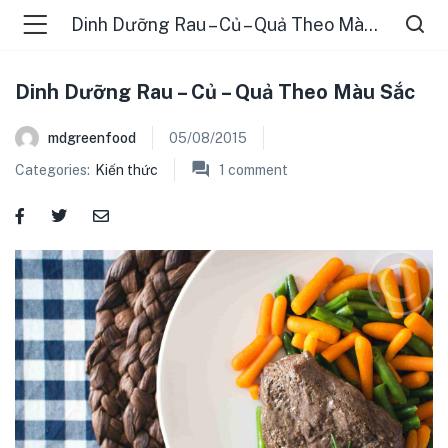
Dinh Dưỡng Rau – Củ – Quả Theo Màu Sắc
Dinh Dưỡng Rau – Củ – Quả Theo Màu Sắc
mdgreenfood
05/08/2015
Categories:
Kiến thức
1
comment
menu (ĐIỂM BÁN )
menu (TIN TỨC )