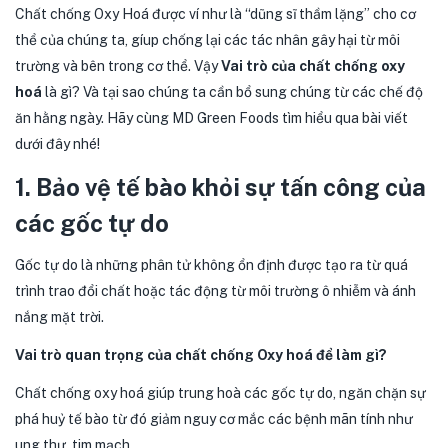
Chất chống Oxy Hoá được ví như là “dũng sĩ thầm lặng” cho cơ
thể của chúng ta, gíup chống lại các tác nhân gây hại từ môi
trường và bên trong cơ thể. Vậy
Vai trò của chất chống oxy
hoá
là gì? Và tại sao chúng ta cần bổ sung chúng từ các chế độ
ăn hằng ngày. Hãy cùng MD Green Foods tìm hiểu qua bài viết
dưới đây nhé!
1. Bảo vệ tế bào khỏi sự tấn công của
các gốc tự do
Gốc tự do là những phân tử không ổn định được tạo ra từ quá
trình trao đổi chất hoặc tác động từ môi trường ô nhiễm và ánh
nắng mặt trời.
Vai trò quan trọng của chất chống Oxy hoá để làm gì?
Chất chống oxy hoá giúp trung hoà các gốc tự do, ngăn chặn sự
phá huỷ tế bào từ đó giảm nguy cơ mắc các bệnh mãn tính như
ung thư, tim mạch.