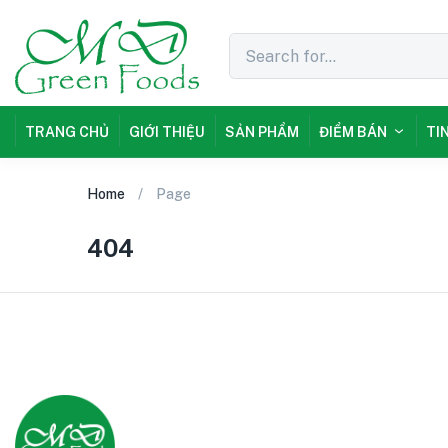
TRANG CHỦ
GIỚI THIỆU
SẢN PHẨM
ĐIỂM BÁN
TI
Home
Page
404